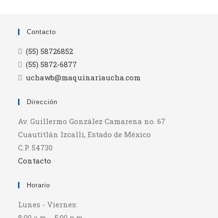
Contacto
(55) 58726852
(55) 5872-6877
uchawb@maquinariaucha.com
Dirección
Av. Guillermo González Camarena no. 67
Cuautitlán Izcalli, Estado de México
C.P. 54730
Contacto
Horario
Lunes - Viernes:
8:00 a.m. - 5:00 p.m.