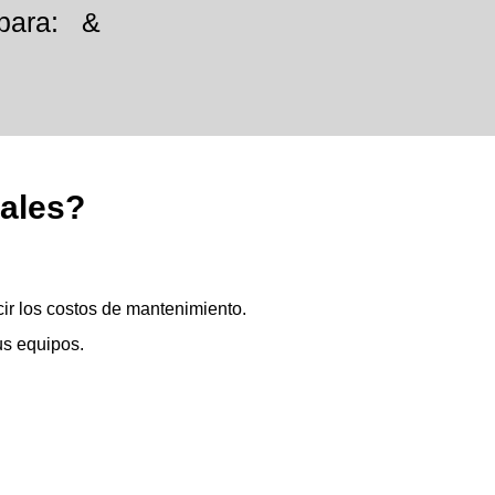
 para:
&
nales?
cir los costos de mantenimiento.
us equipos.