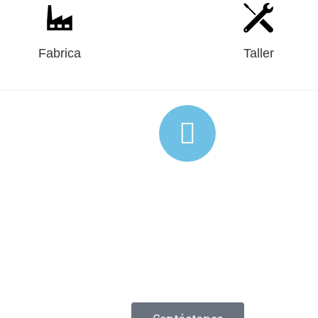
Fabrica
Taller
“Las máquinas no tienen palabra de honor”
qué momento fallará tu equipo por una refacción, antes d
Llena el formulario
55-5872-6852 Ext. 223
refacciones@maquinariaucha.com