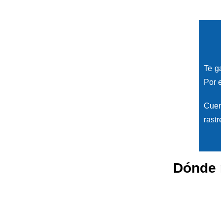
Te g
Por 
Cuen
rast
Dónde 