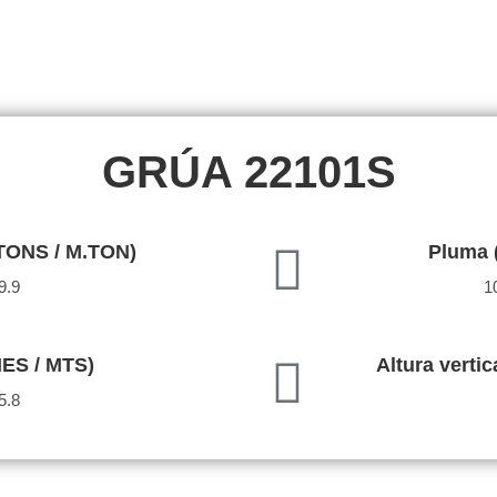
GRÚA 22101S
TONS / M.TON)
Pluma 
9.9
1
IES / MTS)
Altura verti
5.8