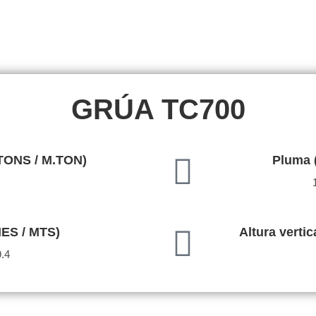
GRÚA TC700
TONS / M.TON)
Pluma 
IES / MTS)
Altura verti
9.4