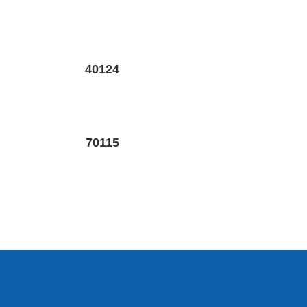
40124
70115